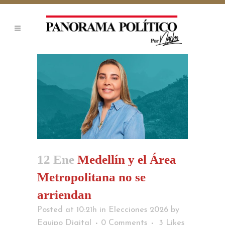
12 Ene
Medellín y el Área
Metropolitana no se
arriendan
Posted at 10:21h
in
Elecciones 2026
by
Equipo Digital
0 Comments
3
Likes