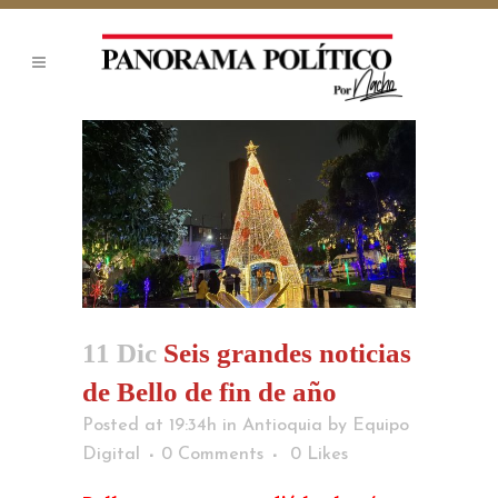
11 Dic
Seis grandes noticias
de Bello de fin de año
Posted at 19:34h
in
Antioquia
by
Equipo
Digital
0 Comments
0
Likes