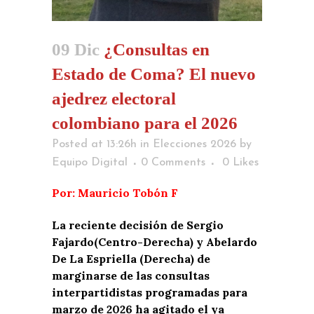
09 Dic
¿Consultas en
Estado de Coma? El nuevo
ajedrez electoral
colombiano para el 2026
Posted at 13:26h
in
Elecciones 2026
by
Equipo Digital
0 Comments
0
Likes
Por: Mauricio Tobón F
La reciente decisión de Sergio
Fajardo(Centro-Derecha) y Abelardo
De La Espriella (Derecha) de
marginarse de las consultas
interpartidistas programadas para
marzo de 2026 ha agitado el ya