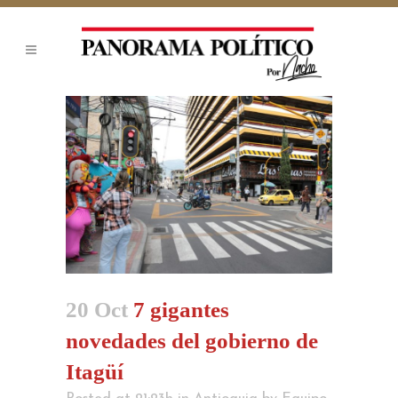
20 Oct
7 gigantes
novedades del gobierno de
Itagüí