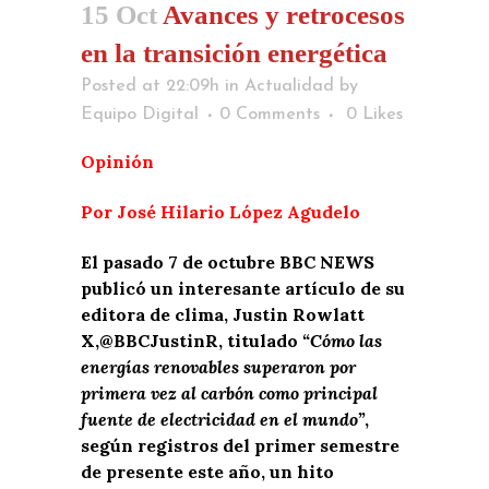
15 Oct
Avances y retrocesos
en la transición energética
Posted at 22:09h
in
Actualidad
by
Equipo Digital
0 Comments
0
Likes
Opinión
Por José Hilario López Agudelo
El pasado 7 de octubre BBC NEWS
publicó un interesante artículo de su
editora de clima, Justin Rowlatt
X,@BBCJustinR, titulado
“Cómo las
energías renovables superaron por
primera vez al carbón como principal
fuente de electricidad en el mundo”
,
según registros del primer semestre
de presente este año, un hito