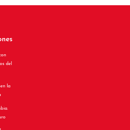
ones
con
os del
 en la
a
bia.
uro