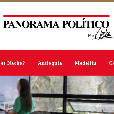
 es Nacho?
Antioquia
Medellín
C