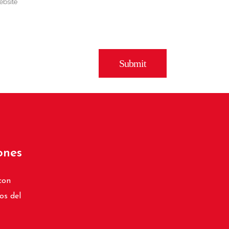
ones
con
os del