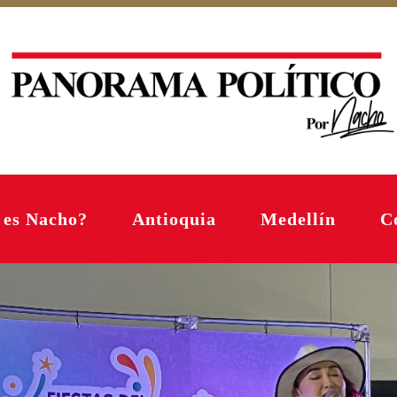
 es Nacho?
Antioquia
Medellín
C