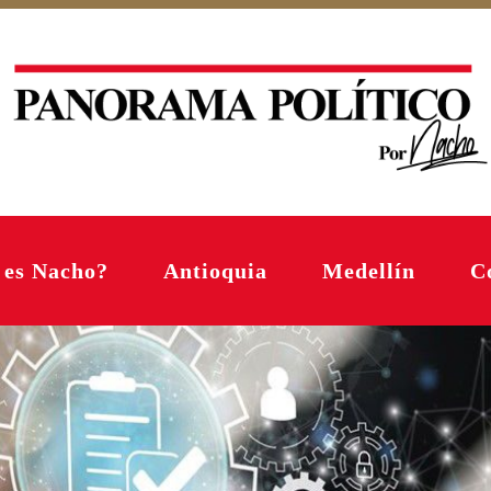
 es Nacho?
Antioquia
Medellín
C