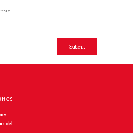
ones
con
os del