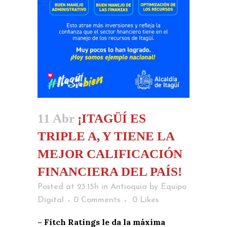
11 Abr
¡ITAGÜÍ ES
TRIPLE A, Y TIENE LA
MEJOR CALIFICACIÓN
FINANCIERA DEL PAÍS!
Posted at 23:15h
in
Antioquia
by
Equipo
Digital
0 Comments
0
Likes
– Fitch Ratings le da la máxima