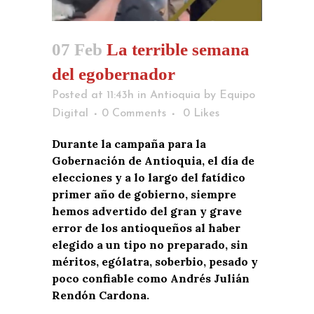
07 Feb
La terrible semana
del egobernador
Posted at 11:43h
in
Antioquia
by
Equipo
Digital
0 Comments
0
Likes
Durante la campaña para la
Gobernación de Antioquia, el día de
elecciones y a lo largo del fatídico
primer año de gobierno, siempre
hemos advertido del gran y grave
error de los antioqueños al haber
elegido a un tipo no preparado, sin
méritos, ególatra, soberbio, pesado y
poco confiable como Andrés Julián
Rendón Cardona.