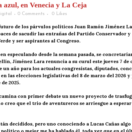
a azul, en Venecia y La Ceja
igital
0 Comments
0
Likes
l futuro de los párvulos políticos Juan Ramón Jiménez L
apaces de sacudir las entrañas del Partido Conservador y 
Verde y ser aspirantes al Congreso.
en especulando desde la semana pasada, se concretarían
lín, Jiménez Lara renuncia a su curul este jueves 7 de o
e un año para los actuales congresistas, diputados, conc
en las elecciones legislativas del 8 de marzo del 2026 y 
 de 2025.
camina con primer debate un nuevo proyecto de trasfug
no creo que el trio de aventureros se arriesgue a esperar 
tán decididos, pero uno conociendo a Lucas Cañas algo 
 político o mejor me ha hablado él, toda vez que en el ú