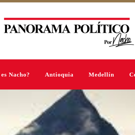
 es Nacho?
Antioquia
Medellín
C