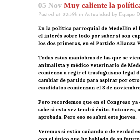
05 Nov
Muy caliente la polític
Posted at 22:59h
in
Actualidad
by
Equipo D
En la política parroquial de Medellín e
el interés sobre todo por saber si son c
los dos primeros, en el Partido Alianza 
Todas estas maniobras de las que se vien
animalista y médico veterinario de Medel
comienza a regir el trasfuguismo legal d
cambiar de partido para aspirar por otro 
candidatos comienzan el 8 de noviembre
Pero recordemos que en el Congreso ya 
sabe si esta vez tendrá éxito. Entonces, 
aprobada. Pero eso se sabrá este jueves.
Veremos si están cañando o de verdad es
con el único que he hablado de su futuro