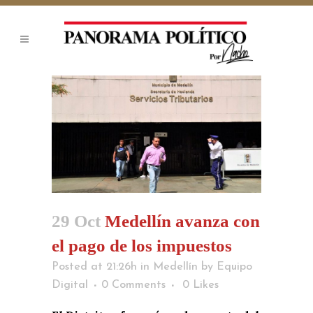
29 Oct
Medellín avanza con
el pago de los impuestos
Posted at 21:26h
in
Medellín
by
Equipo
Digital
0 Comments
0
Likes