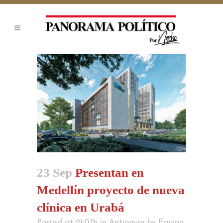
23 Sep
Presentan en
Medellín proyecto de nueva
clínica en Urabá
Posted at 21:07h
in
Antioquia
by
Equipo