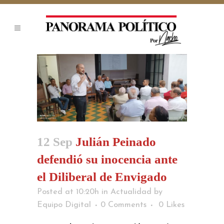
12 Sep
Julián Peinado
defendió su inocencia ante
el Diliberal de Envigado
Posted at 10:20h
in
Actualidad
by
Equipo Digital
0 Comments
0
Likes