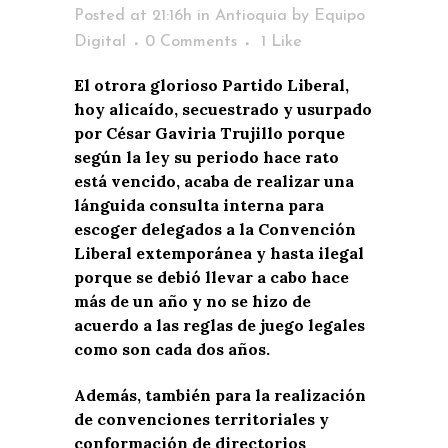
Posted at 21:16h
in
Antioquia
by
Equipo
Digital
0 Comments
1
Like
El otrora glorioso Partido Liberal,
hoy alicaído, secuestrado y usurpado
por César Gaviria Trujillo porque
según la ley su periodo hace rato
está vencido, acaba de realizar una
lánguida consulta interna para
escoger delegados a la Convención
Liberal extemporánea y hasta ilegal
porque se debió llevar a cabo hace
más de un año y no se hizo de
acuerdo a las reglas de juego legales
como son cada dos años.
Además, también para la realización
de convenciones territoriales y
conformación de directorios