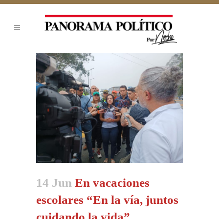
14 Jun
En vacaciones
escolares “En la vía, juntos
cuidando la vida”