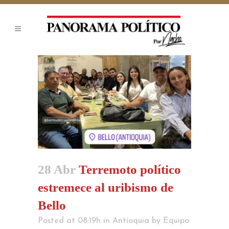
28 Abr
Terremoto político
estremece al uribismo de
Bello
Posted at 08:19h
in
Antioquia
by
Equipo