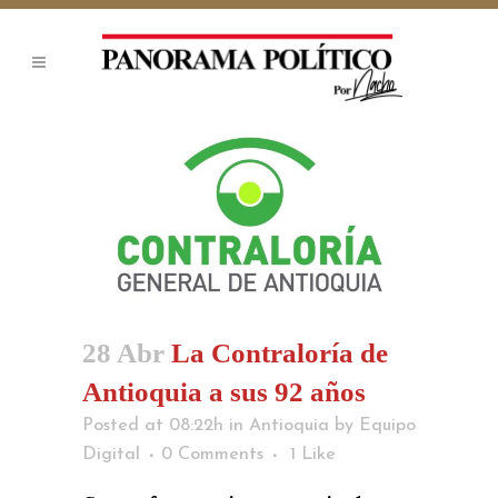
28 Abr
La Contraloría de
Antioquia a sus 92 años
Posted at 08:22h
in
Antioquia
by
Equipo
Digital
0 Comments
1
Like