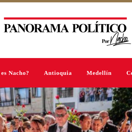
 es Nacho?
Antioquia
Medellín
C