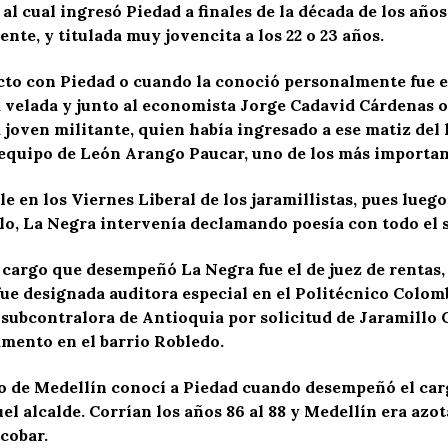
l, al cual ingresó Piedad a finales de la década de los a
nte, y titulada muy jovencita a los 22 o 23 años.
to con Piedad o cuando la conoció personalmente fue en
 la velada y junto al economista Jorge Cadavid Cárdenas o
la joven militante, quien había ingresado a ese matiz del
equipo de León Arango Paucar, uno de los más important
 en los Viernes Liberal de los jaramillistas, pues lueg
lo, La Negra intervenía declamando poesía con todo el 
cargo que desempeñó La Negra fue el de juez de rentas, 
ue designada auditora especial en el Politécnico Colom
subcontralora de Antioquia por solicitud de Jaramillo
amento en el barrio Robledo.
o de Medellín conocí a Piedad cuando desempeñó el carg
l alcalde. Corrían los años 86 al 88 y Medellín era azota
scobar.