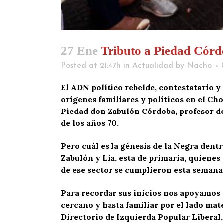
27 Ene
Tributo a Piedad Córdo
Posted at 21:47h
in
Actualidad
by
Nacho
El ADN político rebelde, contestatario y
orígenes familiares y políticos en el Ch
Piedad don Zabulón Córdoba, profesor de
de los años 70.
Pero cuál es la génesis de la Negra dent
Zabulón y Lía, esta de primaria, quienes 
de ese sector se cumplieron esta semana 
Para recordar sus inicios nos apoyamos 
cercano y hasta familiar por el lado ma
Directorio de Izquierda Popular Liberal,