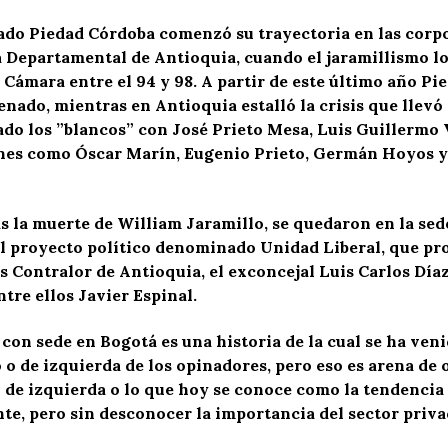
sado Piedad Córdoba comenzó su trayectoria en las corpo
 Departamental de Antioquia, cuando el jaramillismo lo
 Cámara entre el 94 y 98. A partir de este último año Pi
nado, mientras en Antioquia estalló la crisis que llevó 
lado los ”blancos” con José Prieto Mesa, Luis Guillermo 
enes como Óscar Marín, Eugenio Prieto, Germán Hoyos y 
as la muerte de William Jaramillo, se quedaron en la sed
del proyecto político denominado Unidad Liberal, que 
s Contralor de Antioquia, el exconcejal Luis Carlos Díaz
tre ellos Javier Espinal.
con sede en Bogotá es una historia de la cual se ha ven
o o de izquierda de los opinadores, pero eso es arena de 
 de izquierda o lo que hoy se conoce como la tendencia 
ente, pero sin desconocer la importancia del sector priv