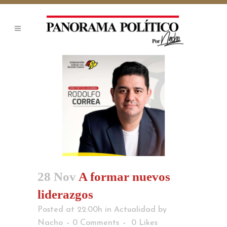
28 Nov
A formar nuevos
liderazgos
Posted at 22:00h
in
Actualidad
by
Nacho
0 Comments
0
Likes