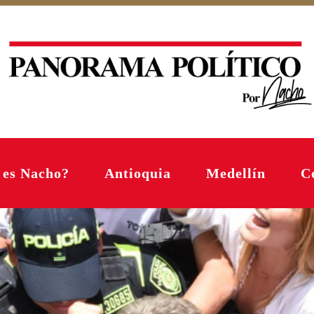
 es Nacho?
Antioquia
Medellín
C