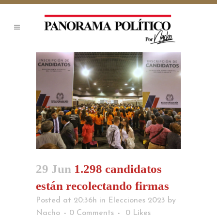
29 Jun
1.298 candidatos
están recolectando firmas
Posted at 20:36h
in
Elecciones 2023
by
Nacho
0 Comments
0
Likes