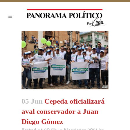
05 Jun
Cepeda oficializará
aval conservador a Juan
Diego Gómez