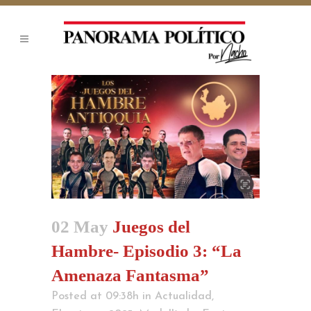
02 May
Juegos del
Hambre- Episodio 3: “La
Amenaza Fantasma”
Posted at 09:38h
in
Actualidad
,