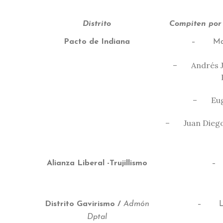
Distrito
Compiten por
Pacto de Indiana
– Mauri
– Andrés Ju
– Euge
– Juan Diego 
Alianza Liberal -Trujillismo
– 
Distrito Gavirismo /
Admón
– Lui
Dptal