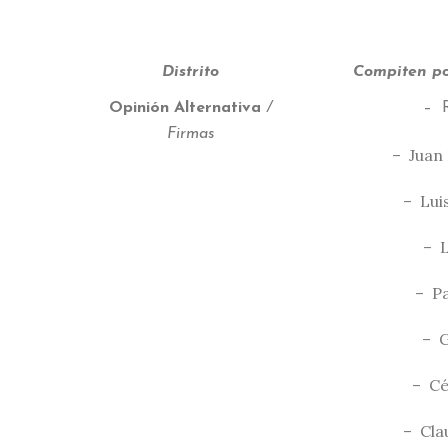
Distrito
Compiten po
Opinión Alternativa
/
– R
Firmas
– Juan
– Lui
– L
– Pa
– G
– Cé
– Cla