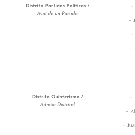
Distrito Partidos Políticos /
–
Aval de un Partido
– 
–
– 
–
Distrito Quinterismo /
– 
Admón Distrital
– A
– Jua