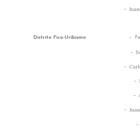
– Juan
Distrito Fico-Uribismo
– Fe
– S
– Carl
– 
– 
– Juan
–