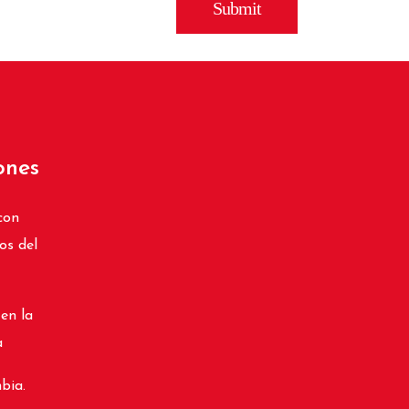
ones
con
os del
 en la
a
bia.