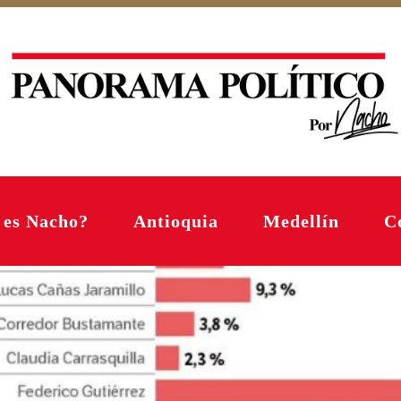
 es Nacho?
Antioquia
Medellín
C