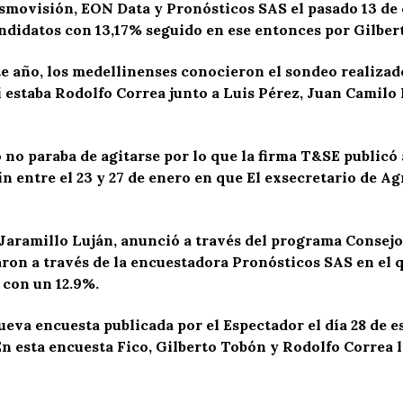
smovisión, EON Data y Pronósticos SAS el pasado 13 de o
andidatos con 13,17% seguido en ese entonces por Gilbe
ste año, los medellinenses conocieron el sondeo realiza
í estaba Rodolfo Correa junto a Luis Pérez, Juan Camilo
 no paraba de agitarse por lo que la firma T&SE publicó 
n entre el 23 y 27 de enero en que El exsecretario de Ag
rma Jaramillo Luján, anunció a través del programa Consej
aron a través de la encuestadora Pronósticos SAS en el
 con un 12.9%.
eva encuesta publicada por el Espectador el día 28 de 
n esta encuesta Fico, Gilberto Tobón y Rodolfo Correa l