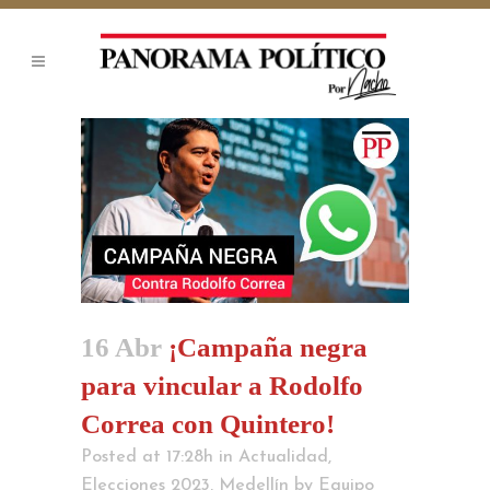
16 Abr
¡Campaña negra
para vincular a Rodolfo
Correa con Quintero!
Posted at 17:28h
in
Actualidad
,
Elecciones 2023
,
Medellín
by
Equipo