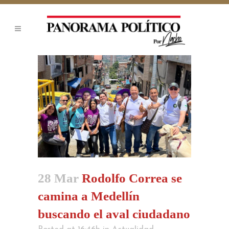
28 Mar
Rodolfo Correa se
camina a Medellín
buscando el aval ciudadano