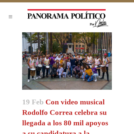
19 Feb
Con video musical
Rodolfo Correa celebra su
llegada a los 80 mil apoyos
a su candidatura a la