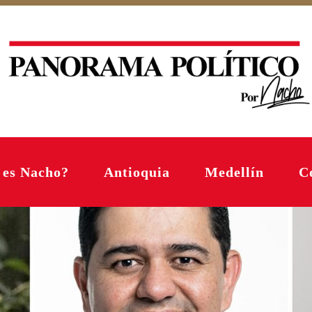
 es Nacho?
Antioquia
Medellín
C