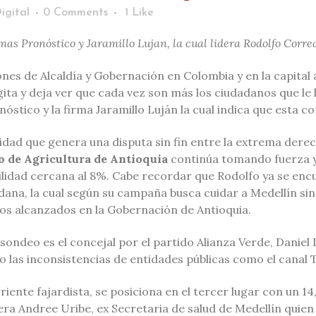
igital
0 Comments
1
Like
rmas Pronóstico y Jaramillo Lujan, la cual lidera Rodolfo Corre
ones de Alcaldía y Gobernación en Colombia y en la capital 
agita y deja ver que cada vez son más los ciudadanos que le 
stico y la firma Jaramillo Luján la cual indica que esta con
dad que genera una disputa sin fin entre la extrema derech
o de Agricultura de Antioquia
continúa tomando fuerza y
lidad cercana al 8%. Cabe recordar que Rodolfo ya se encu
dana, la cual según su campaña busca cuidar a Medellín sin
dos alcanzados en la Gobernación de Antioquia.
ondeo es el concejal por el partido Alianza Verde, Daniel
 las inconsistencias de entidades públicas como el canal 
riente fajardista, se posiciona en el tercer lugar con un 
era Andree Uribe, ex Secretaria de salud de Medellín quien