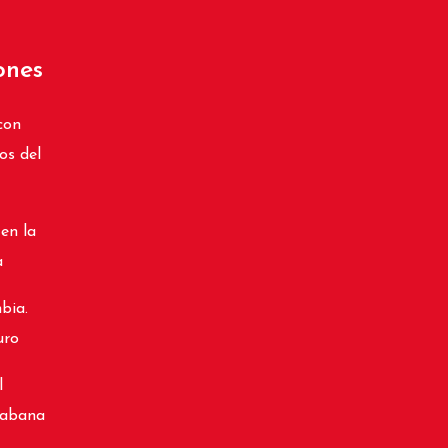
ones
con
os del
 en la
a
bia.
uro
l
cabana