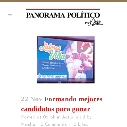
22 Nov
Formando mejores
candidatos para ganar
Posted at 05:13h
in
Actualidad
by
Nacho
0 Comments
0
Likes