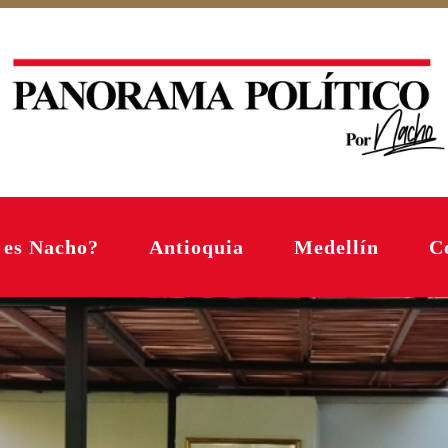
 es Nacho?
Antioquia
Medellín
C