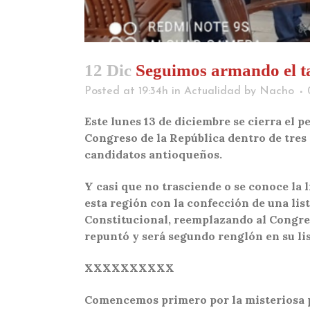
12 Dic
Seguimos armando el ta
Posted at 19:34h
in
Actualidad
by
Nacho
Este lunes 13 de diciembre se cierra el p
Congreso de la República dentro de tres
candidatos antioqueños.
Y casi que no trasciende o se conoce la 
esta región con la confección de una lis
Constitucional, reemplazando al Congreso
repuntó y será segundo renglón en su lis
XXXXXXXXXX
Comencemos primero por la misteriosa p