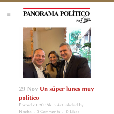
29 Nov
Un súper lunes muy
político
Posted at 20:58h
in
Actualidad
by
Nacho
0 Comments
0
Likes