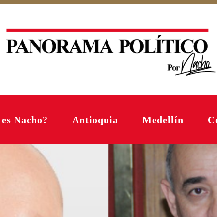
 es Nacho?
Antioquia
Medellín
C