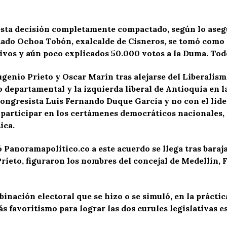
esta decisión completamente compactado, según lo asegur
utado Ochoa Tobón, exalcalde de Cisneros, se tomó como
ativos y aún poco explicados 50.000 votos a la Duma. Tod
genio Prieto y Oscar Marín tras alejarse del Liberalism
o departamental y la izquierda liberal de Antioquia en la
congresista Luis Fernando Duque García y no con el líder
participar en los certámenes democráticos nacionales, p
ica.
anoramapolitico.co a este acuerdo se llega tras barajar
rieto, figuraron los nombres del concejal de Medellín, 
binación electoral que se hizo o se simuló, en la práctic
más favoritismo para lograr las dos curules legislativas 