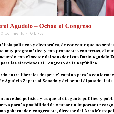
eral Agudelo – Ochoa al Congreso
0 Comments
0
Likes
lisis políticos y electorales, de convenir que no será 
so muy programático y con propuestas concretas, el muy
n acuerdo con el sector del senador Iván Darío Agudel
 para las elecciones al Congreso de la República.
do entre liberales despeja el camino para la conformaci
 de Agudelo Zapata al Senado y del actual diputado, Lui
n novedad política y es que el dirigente político y públ
serva para la posibilidad de ocupar un importante cargo e
omo gobernador, congresista, director del Área Metropol