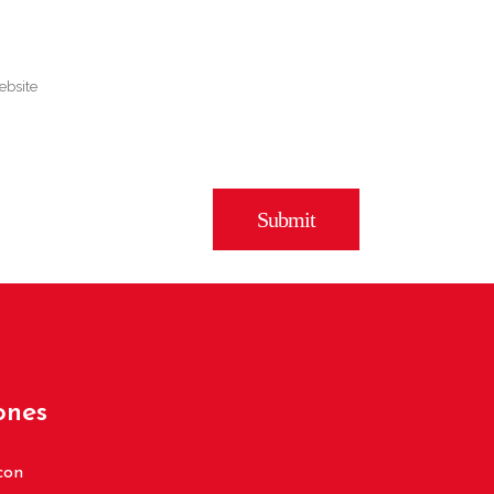
ones
con