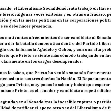
sado, el Liberalismo Socialdemócrata trabajó en llave c
e fueron algunas veces exitosas y en otras un fracaso, pe
ción y en las metas políticas en las corporaciones polí
e se debe hacer presencia.
rios motivantes ofrecimientos de ser candidato al Senado
r a dar la batalla democrática dentro del Partido Libera
eglo con la fórmula Agudelo y Ochoa, y con una alta proba
terio que Prieto se siente más cómodo trabajando en fav
o claramente en los cargos desempeñados.
nas lo saben, que Prieto ha venido sonando fuertemente 
ienen asiento sus tres dueños la Nación, El Departament
o para Prieto, muy pocos lo saben y habrá que esperar 
 mismo Prieto, es el senador y candidato a repetir dich
egunda vez al Senado tras la increíble ruptura o partida
ilidad de ratificar el apoyo otra vez del Liberalismo d