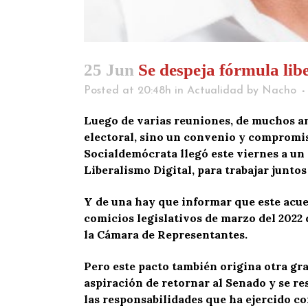
25 Jun
Se despeja fórmula lib
Posted at 20:48h
in
Actualidad
by
Nacho
Luego de varias reuniones, de muchos aná
electoral, sino un convenio y compromi
Socialdemócrata llegó este viernes a u
Liberalismo Digital, para trabajar juntos
Y de una hay que informar que este acuer
comicios legislativos de marzo del 2022
la Cámara de Representantes.
Pero este pacto también origina otra gra
aspiración de retornar al Senado y se re
las responsabilidades que ha ejercido c