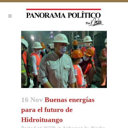
16 Nov
Buenas energías
para el futuro de
Hidroituango