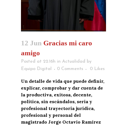
12 Jun
Gracias mi caro
amigo
Posted at 22:16h
in
Actualidad
by
Equipo Digital
0 Comments
0
Likes
Un detalle de vida que puede definir,
explicar, comprobar y dar cuenta de
la productiva, exitosa, decente,
política, sin escándalos, seria y
profesional trayectoria jurídica,
profesional y personal del
magistrado Jorge Octavio Ramírez