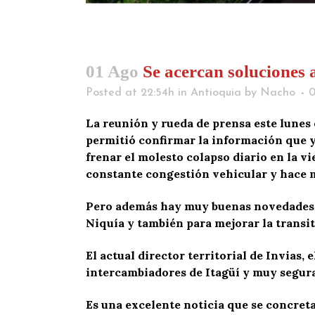
01 Ago
Se acercan soluciones a
Posted at 22:54h
in
Antioquia
by
Nacho
La reunión y rueda de prensa este lunes 
permitió confirmar la información que
frenar el molesto colapso diario en la vi
constante congestión vehicular y hace mu
Pero además hay muy buenas novedades par
Niquía y también para mejorar la transit
El actual director territorial de Invias,
intercambiadores de Itagüí y muy segur
Es una excelente noticia que se concret