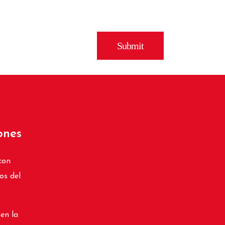
ones
con
os del
 en la