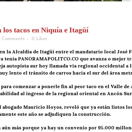
 los tacos en Niquía e Itagüí
0 Comments
0
Likes
en la Alcaldía de Itagüí entre el mandatario local José 
 ya tenía PANORAMAPOLITCO.CO que avanza o mejor trans
eja autopista sur hoy llamada vía regional occidental a 
y lento el tránsito de carros hacia el sur del área metr
a comenzar a ponerle fin al peor taco en el Valle de Ab
abilidad al ingreso de la regional oriental en Ancón Sur
 el abogado Mauricio Hoyos, reveló que ya están listos lo
amente este año se adjudiquen la construcción.
a aún más porque ya hay un convenio por 95.000 millones