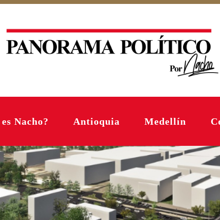
 es Nacho?
Antioquia
Medellín
C